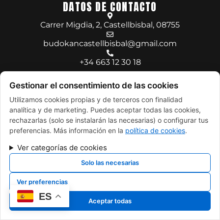
DATOS DE CONTACTO
Carrer Migdia, 2, Castellbisbal, 08755
budokancastellbisbal@gmail.com
+34 663 12 30 18
Gestionar el consentimiento de las cookies
Utilizamos cookies propias y de terceros con finalidad
analítica y de marketing. Puedes aceptar todas las cookies,
FINANCIADO POR LA UNIÓN EUROPEA CON EL PROGRAMA
KIT DIGITAL POR LOS FONDOS NEXT GENERATION (EU) DEL
rechazarlas (solo se instalarán las necesarias) o configurar tus
MECANISMO DE RECUPERACIÓN Y RESILENCIA
preferencias. Más información en la
política de cookies
.
Ver categorías de cookies
© Copyright 2025. Desarrollado por
Xpandex
Solo las necesarias
Ver preferencias
ES
Aceptar todas